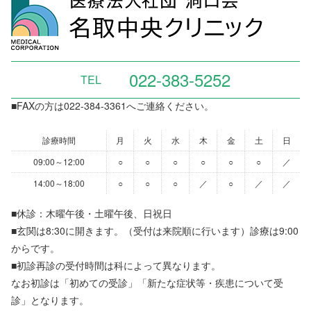
022-383-5252
TEL
■FAXの方は022-384-3361へご連絡ください。
診療時間
月
火
水
木
金
土
日
09:00～12:00
○
○
○
○
○
○
／
14:00～18:00
○
○
○
／
○
／
／
■休診：木曜午後・土曜午後、日祝日
■玄関は8:30に開きます。（受付は来院順に行います）診療は9:00
からです。
■初診再診の受付時間は科によって異なります。
なお初診は「初めての受診」「新たな症状等・疾患について受
診」となります。