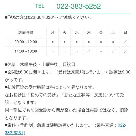
022-383-5252
TEL
■FAXの方は022-384-3361へご連絡ください。
診療時間
月
火
水
木
金
土
日
09:00～12:00
○
○
○
○
○
○
／
14:00～18:00
○
○
○
／
○
／
／
■休診：木曜午後・土曜午後、日祝日
■玄関は8:30に開きます。（受付は来院順に行います）診療は9:00
からです。
■初診再診の受付時間は科によって異なります。
なお初診は「初めての受診」「新たな症状等・疾患について受
診」となります。
同一部位でも前回受診から間が空いた場合は再診ではなく、初診
となります。
■歯科（予約制）急患は随時診療いたします。（歯科直通：
022-
382-6231
）