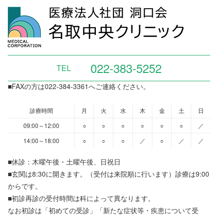
022-383-5252
TEL
■FAXの方は022-384-3361へご連絡ください。
診療時間
月
火
水
木
金
土
日
09:00～12:00
○
○
○
○
○
○
／
14:00～18:00
○
○
○
／
○
／
／
■休診：木曜午後・土曜午後、日祝日
■玄関は8:30に開きます。（受付は来院順に行います）診療は9:00
からです。
■初診再診の受付時間は科によって異なります。
なお初診は「初めての受診」「新たな症状等・疾患について受