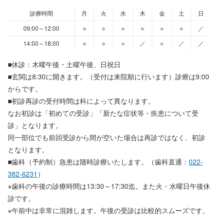
診療時間
月
火
水
木
金
土
日
09:00～12:00
○
○
○
○
○
○
／
14:00～18:00
○
○
○
／
○
／
／
■休診：木曜午後・土曜午後、日祝日
■玄関は8:30に開きます。（受付は来院順に行います）診療は9:00
からです。
■初診再診の受付時間は科によって異なります。
なお初診は「初めての受診」「新たな症状等・疾患について受
診」となります。
同一部位でも前回受診から間が空いた場合は再診ではなく、初診
となります。
■歯科（予約制）急患は随時診療いたします。（歯科直通：
022-
382-6231
）
※歯科の午後の診療時間は13:30～17:30迄。また火・水曜日午後休
診です。
※午前中は非常に混雑します。午後の受診は比較的スムーズです。