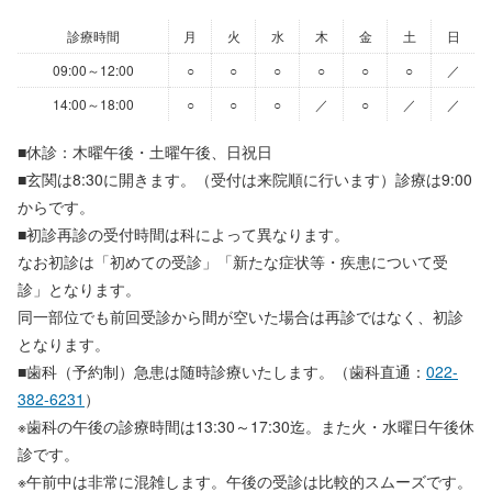
診療時間
月
火
水
木
金
土
日
09:00～12:00
○
○
○
○
○
○
／
14:00～18:00
○
○
○
／
○
／
／
■休診：木曜午後・土曜午後、日祝日
■玄関は8:30に開きます。（受付は来院順に行います）診療は9:00
からです。
■初診再診の受付時間は科によって異なります。
なお初診は「初めての受診」「新たな症状等・疾患について受
診」となります。
同一部位でも前回受診から間が空いた場合は再診ではなく、初診
となります。
■歯科（予約制）急患は随時診療いたします。（歯科直通：
022-
382-6231
）
※歯科の午後の診療時間は13:30～17:30迄。また火・水曜日午後休
診です。
※午前中は非常に混雑します。午後の受診は比較的スムーズです。