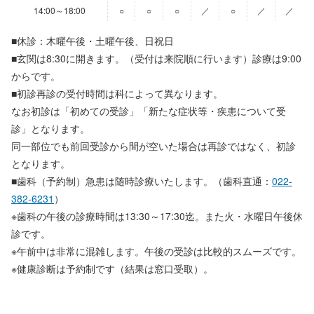
14:00～18:00
○
○
○
／
○
／
／
■休診：木曜午後・土曜午後、日祝日
■玄関は8:30に開きます。（受付は来院順に行います）診療は9:00
からです。
■初診再診の受付時間は科によって異なります。
なお初診は「初めての受診」「新たな症状等・疾患について受
診」となります。
同一部位でも前回受診から間が空いた場合は再診ではなく、初診
となります。
■歯科（予約制）急患は随時診療いたします。（歯科直通：
022-
382-6231
）
※歯科の午後の診療時間は13:30～17:30迄。また火・水曜日午後休
診です。
※午前中は非常に混雑します。午後の受診は比較的スムーズです。
※健康診断は予約制です（結果は窓口受取）。