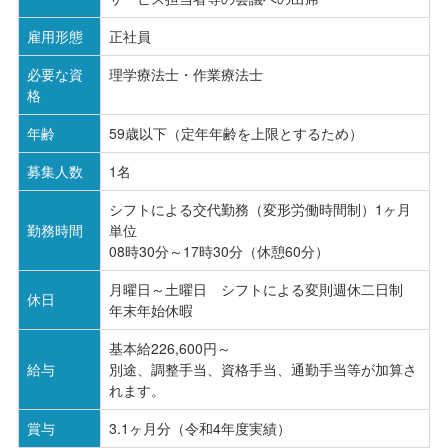
雇用形態
正社員
必要な資
理学療法士・作業療法士
格
年齢
59歳以下（定年年齢を上限とするため）
募集人数
1名
シフトによる交代勤務（変形労働時間制）1ヶ月
勤務時間
単位
08時30分～17時30分（休憩60分）
月曜日～土曜日 シフトによる変則週休二日制
休日
年末年始休暇
基本給226,600円～
給与
別途、調整手当、資格手当、通勤手当等が加算さ
れます。
賞与
3.1ヶ月分（令和4年度実績）