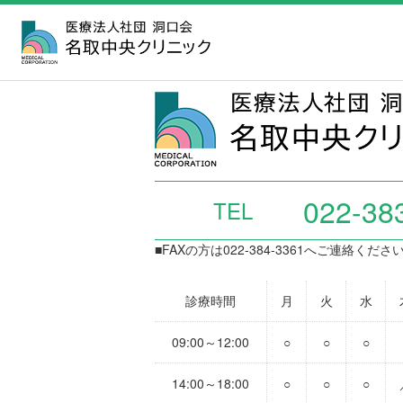
9月のだんらんかふぇ（交流会）のちらしPDF
022-38
TEL
■FAXの方は022-384-3361へご連絡くださ
診療時間
月
火
水
09:00～12:00
○
○
○
14:00～18:00
○
○
○