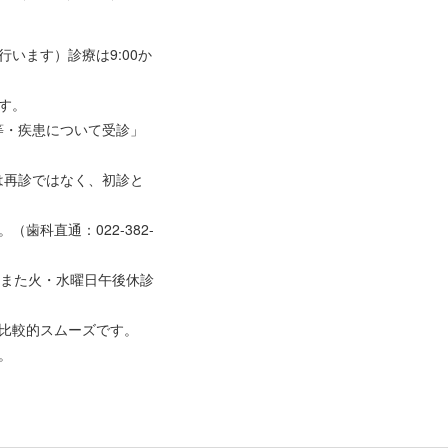
行います）診療は9:00か
す。
等・疾患について受診」
は再診ではなく、初診と
。（歯科直通：
022-382-
迄。また火・水曜日午後休診
比較的スムーズです。
。