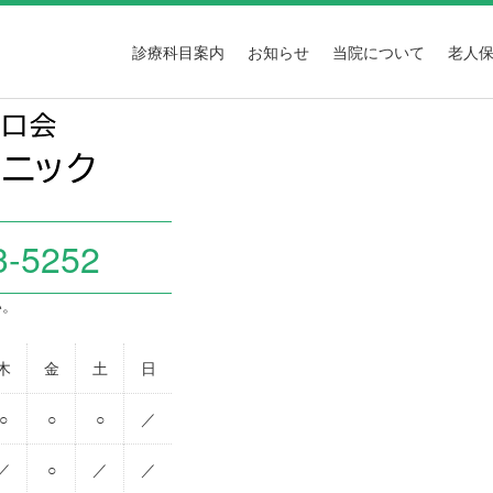
診療科目案内
お知らせ
当院について
老人
3-5252
い。
木
金
土
日
○
○
○
／
／
○
／
／