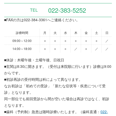
022-383-5252
TEL
■FAXの方は022-384-3361へご連絡ください。
診療時間
月
火
水
木
金
土
日
09:00～12:00
○
○
○
○
○
○
／
14:00～18:00
○
○
○
／
○
／
／
■休診：木曜午後・土曜午後、日祝日
■玄関は8:30に開きます。（受付は来院順に行います）診療は9:00
からです。
■初診再診の受付時間は科によって異なります。
なお初診は「初めての受診」「新たな症状等・疾患について受
診」となります。
同一部位でも前回受診から間が空いた場合は再診ではなく、初診
となります。
■歯科（予約制）急患は随時診療いたします。（歯科直通：
022-