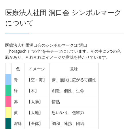
医療法人社団 洞口会 シンボルマーク
について
医療法人社団洞口会のシンボルマークは“洞口
（horaguchi）”の“h”をモチーフにしています。その中に5つの色
彩があり、それぞれにイメージや意味を持たせています。
色
イメージ
意味
青
【空・海】
夢、無限に広がる可能性
緑
【木】
創造、個性、生命
赤
【太陽】
情熱
黄
【大地】
思いやり、包容力
深緑
【全体】
調和、連携、団結