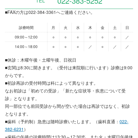
022-383-5252
TEL
■FAXの方は022-384-3361へご連絡ください。
診療時間
月
火
水
木
金
土
日
09:00～12:00
○
○
○
○
○
○
／
14:00～18:00
○
○
○
／
○
／
／
■休診：木曜午後・土曜午後、日祝日
■玄関は8:30に開きます。（受付は来院順に行います）診療は9:00
からです。
■初診再診の受付時間は科によって異なります。
なお初診は「初めての受診」「新たな症状等・疾患について受
診」となります。
同一部位でも前回受診から間が空いた場合は再診ではなく、初診
となります。
■歯科（予約制）急患は随時診療いたします。（歯科直通：
022-
382-6231
）
※歯科の午後の診療時間は13:30～17:30迄。また火・水曜日午後休