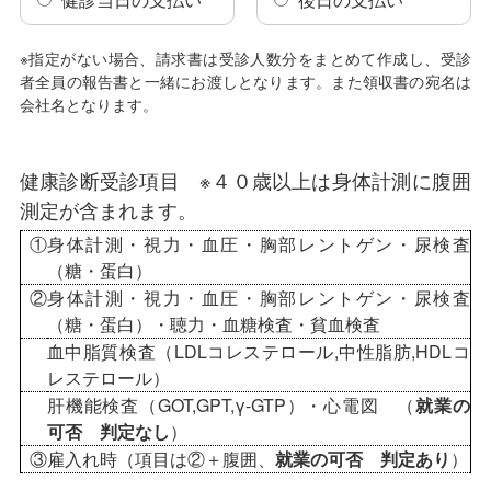
※指定がない場合、請求書は受診人数分をまとめて作成し、受診
者全員の報告書と一緒にお渡しとなります。また領収書の宛名は
会社名となります。
健康診断受診項目 ※４０歳以上は身体計測に腹囲
測定が含まれます。
①
身体計測・視力・血圧・胸部レントゲン・尿検査
（糖・蛋白）
②
身体計測・視力・血圧・胸部レントゲン・尿検査
（糖・蛋白）・聴力・血糖検査・貧血検査
血中脂質検査（LDLコレステロール,中性脂肪,HDLコ
レステロール）
肝機能検査（GOT,GPT,γ-GTP）・心電図 （
就業の
可否 判定なし
）
③
雇入れ時（項目は②＋腹囲、
就業の可否 判定あり
）