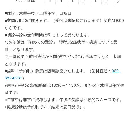
14:00～18:00
○
○
○
／
○
／
／
■休診：木曜午後・土曜午後、日祝日
■玄関は8:30に開きます。（受付は来院順に行います）診療は9:00
からです。
■初診再診の受付時間は科によって異なります。
なお初診は「初めての受診」「新たな症状等・疾患について受
診」となります。
同一部位でも前回受診から間が空いた場合は再診ではなく、初診
となります。
■歯科（予約制）急患は随時診療いたします。（歯科直通：
022-
382-6231
）
※歯科の午後の診療時間は13:30～17:30迄。また火・水曜日午後休
診です。
※午前中は非常に混雑します。午後の受診は比較的スムーズです。
※健康診断は予約制です（結果は窓口受取）。